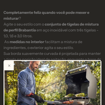
Completamente feliz quando você pode mexer e
misturar
?
Agite o seu estilo com o
conjunto de tigelas de mistura
de perfil Brabantia
em aço inoxidável com três tigelas -
1,0, 1,6 e 3,0 litros.
As
medidas no interior
facilitam a mistura de
ingredientes, o exterior agita o seu estilo.
Sua borda suavemente curvada é projetada para manter
a tigela na posição ideal de agitação, enquanto a base de
silicone evita escorregar - tudo resistente ao calor até
220ºC/448ºF.
Um verdadeiro superconjunto!
Benefícios e recursos
SKU
BRA 36 39 00
Ótimo começo - conjunto de 3 tigelas (1L/1.6L/3L).