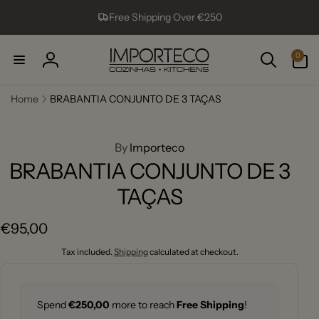
Skip to
Free Shipping Over €250
content
0
0
items
Log
in
Home
BRABANTIA CONJUNTO DE 3 TAÇAS
ip to
roduct
formation
By
Importeco
BRABANTIA CONJUNTO DE 3
TAÇAS
Regular
€95,00
price
Tax included.
Shipping
calculated at checkout.
Spend
€250,00
more to reach
Free Shipping
!