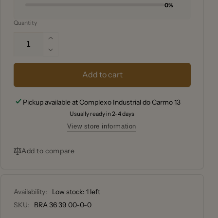
0%
Quantity
Increase
quantity
Decrease
for
quantity
BRABANTIA
for
Add to cart
CONJUNTO
BRABANTIA
DE
CONJUNTO
Pickup available at
Complexo Industrial do Carmo 13
3
DE
TAÇAS
Usually ready in 2-4 days
3
TAÇAS
View store information
Add to compare
Availability:
Low stock: 1 left
SKU:
BRA 36 39 00-0-0